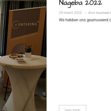
Nageba 2022
29 maart 2022
door
Assotiatie 
We hebben ons geamuseerd o
Lees meer