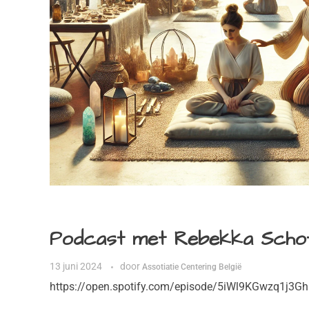
Podcast met Rebekka Scho
13 juni 2024
door
Assotiatie Centering België
https://open.spotify.com/episode/5iWl9KGwzq1j