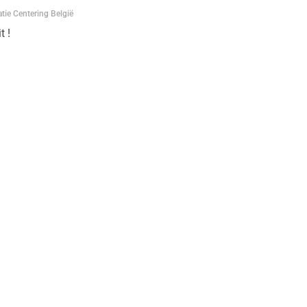
atie Centering België
t !