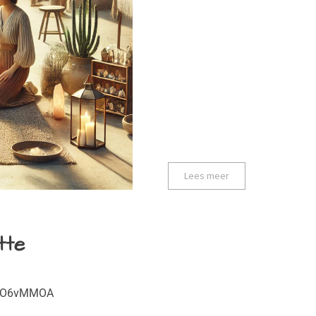
Lees meer
tte
3GhO6vMMOA