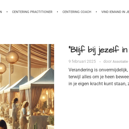
EN
CENTERING PRACTITIONER
CENTERING COACH
VIND IEMAND IN J
“Blijf bij jezelf 
9 februari 2025
door
Assotiatie
Verandering is onvermijdelijk, m
terwijl alles om je heen bewee
in je eigen kracht kunt staan, 