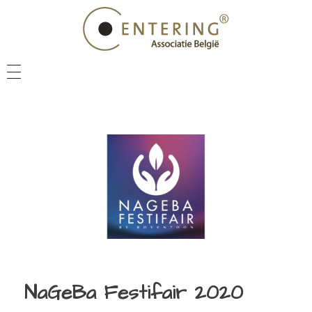
NIEUWS
VEEL GESTELDE VRAGEN
CENTERING PRACTITIONER
CENTERING COACH
VIND IEMAND IN JE BUURT
CENTERING ACADEMY
NIEUWSBRIEF
NaGeBa Festifair 2020