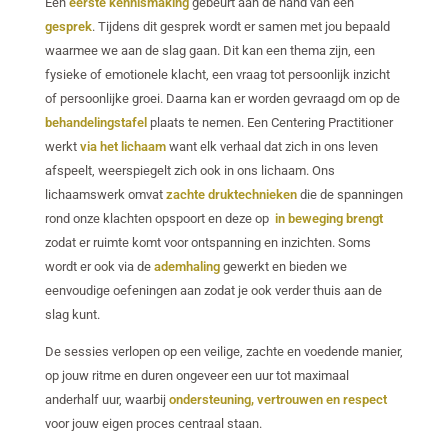
Een
eerste
kennismaking
gebeurt aan de hand van een
gesprek
. Tijdens dit gesprek wordt er samen met jou bepaald
waarmee we aan de slag gaan. Dit kan een thema zijn, een
fysieke of emotionele klacht, een vraag tot persoonlijk inzicht
of persoonlijke groei. Daarna kan er worden gevraagd om op de
behandelingstafel
plaats te nemen. Een Centering Practitioner
werkt
via het lichaam
want elk verhaal dat zich in ons leven
afspeelt, weerspiegelt zich ook in ons lichaam. Ons
lichaamswerk omvat
zachte druktechnieken
die de spanningen
rond onze klachten opspoort en deze op
in beweging brengt
zodat er ruimte komt voor ontspanning en inzichten. Soms
wordt er ook via de
ademhaling
gewerkt en bieden we
eenvoudige oefeningen aan zodat je ook verder thuis aan de
slag kunt.
De sessies verlopen op een veilige, zachte en voedende manier,
op jouw ritme en duren ongeveer een uur tot maximaal
anderhalf uur, waarbij
ondersteuning, vertrouwen en respect
voor jouw eigen proces centraal staan.