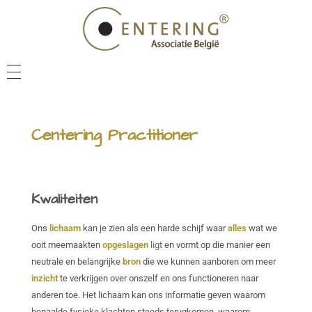
NIEUWS
VEEL GESTELDE VRAGEN
Centering Practitioner
CENTERING PRACTITIONER
CENTERING COACH
Kwaliteiten
VIND IEMAND IN JE BUURT
Ons
lichaam
kan je zien als een harde schijf waar
alles
wat we
CENTERING ACADEMY
ooit meemaakten
opgeslagen
ligt
en vormt op die manier een
neutrale en belangrijke
bron
die we kunnen aanboren om meer
NIEUWSBRIEF
inzicht
te verkrijgen over onszelf en ons functioneren naar
anderen toe. Het lichaam kan ons informatie geven waarom
bepaalde fysieke klachten steeds terugkomen, waarom