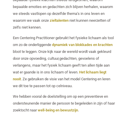
bepaalde emoties en gedachten zich blijven herhalen, waarom
we steeds vastlopen op dezelfde thema’s in ons leven en
waarom we vaak onze
zieltalenten
niet kunnen neerzetten of
zelfs niet kennen.
Een Centering Practitioner gebruikt het fysieke lichaam als tool
om zo de onderliggende
dynamiek van blokkades en krachten
bloot te leggen. Onze kijk naar de wereld wordt vaak gekleurd
door onze opvoeding, cultuur,gedachten, gevoelens of
verlangens, maar het fysiek lichaam geeft ten allen tijde aan
wat er gaande is in ons lichaam of leven.
Het lichaam liegt
nooit
. Ze gebruiken de visie van het model Centering en leren
we dit toe te passen tot op celniveau.
We hebben vooral de doelstelling om op een preventieve en
ondersteunende manier de persoon te begeleiden in zijn of haar
zoektocht naar
well-beïng en bewustzijn
.