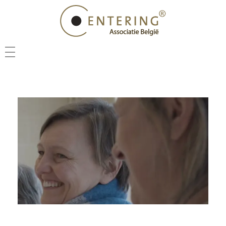
NIEUWS
VEEL GESTELDE VRAGEN
CENTERING PRACTITIONER
CENTERING COACH
VIND IEMAND IN JE BUURT
CENTERING ACADEMY
NIEUWSBRIEF