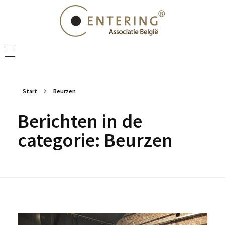
NIEUWS
VEEL GESTELDE VRAGEN
Start
Beurzen
CENTERING PRACTITIONER
Berichten in de
CENTERING COACH
categorie: Beurzen
VIND IEMAND IN JE BUURT
CENTERING ACADEMY
NIEUWSBRIEF