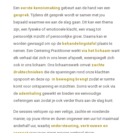
Een
eerste
kennismaking
gebeurt aan de hand van een
gesprek
. Tijdens dit gesprek wordt er samen met jou
bepaald waarmee we aan de slag gaan. Dit kan een thema
zijn, een fysieke of emotionele klacht, een vraag tot
persoonlijk inzicht of persoonlijke groei. Daarna kan er
worden gevraagd om op de
behandelingstafel
plaats te
nemen. Een Centering Practitioner werkt
via het lichaam
want
elk verhaal dat zich in ons leven afspeelt, weerspiegelt zich
ook in ons lichaam. Ons lichaamswerk omvat
zachte
druktechnieken
die de spanningen rond onze klachten
opspoort en deze op
in beweging brengt
zodat er ruimte
komt voor ontspanning en inzichten. Soms wordt er ook via
de
ademhaling
gewerkt en bieden we eenvoudige
oefeningen aan zodat je ook verder thuis aan de slag kunt.
De sessies verlopen op een veilige, zachte en voedende
manier, op jouw ritme en duren ongeveer een uur tot maximaal
anderhalf uur, waarbij
ondersteuning, vertrouwen en
respect
voor jouw eigen proces centraal staan.