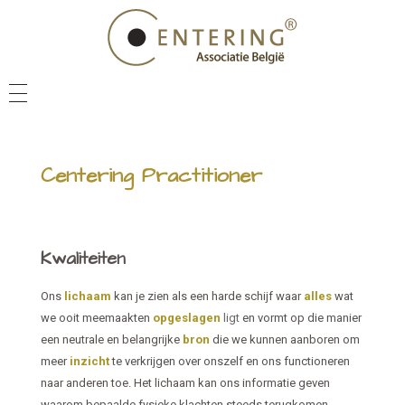
NIEUWS
VEEL GESTELDE VRAGEN
Centering Practitioner
CENTERING PRACTITIONER
CENTERING COACH
Kwaliteiten
VIND IEMAND IN JE BUURT
Ons
lichaam
kan je zien als een harde schijf waar
alles
wat
CENTERING ACADEMY
we ooit meemaakten
opgeslagen
ligt
en vormt op die manier
een neutrale en belangrijke
bron
die we kunnen aanboren om
NIEUWSBRIEF
meer
inzicht
te verkrijgen over onszelf en ons functioneren
naar anderen toe. Het lichaam kan ons informatie geven
waarom bepaalde fysieke klachten steeds terugkomen,