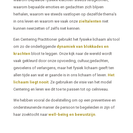
waarom bepaalde emoties en gedachten zich blijven
herhalen, waarom we steeds vastlopen op dezelfde thema’s
in ons leven en waarom we vaak onze
zieltalenten
niet
kunnen neerzetten of zelfs niet kennen.
Een Centering Practitioner gebruikt het fysieke lichaam als tool
om zo de onderliggende
dynamiek van blokkades en
krachten
bloot te leggen. Onze kijk naar de wereld wordt
vaak gekleurd door onze opvoeding, cultuur,gedachten,
gevoelens of verlangens, maar het fysiek lichaam geeft ten
allen tijde aan wat er gaande is in ons lichaam of leven.
Het
lichaam liegt nooit
. Ze gebruiken de visie van het model
Centering en leren we dit toe te passen tot op celniveau.
We hebben vooral de doelstelling om op een preventieve en
ondersteunende manier de persoon te begeleiden in zijn of
haar zoektocht naar
well-beïng en bewustzijn
.